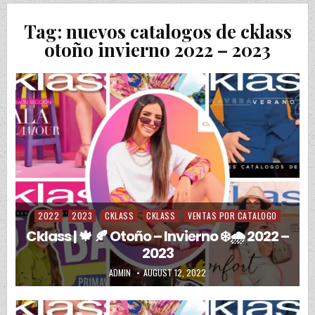
Tag:
nuevos catalogos de cklass
otoño invierno 2022 – 2023
2022
2023
CKLASS
CKLASS
VENTAS POR CATALOGO
Posted in
Cklass | 🍁 🍂 Otoño – Invierno ❄️🌧️ 2022 –
2023
AUTHOR:
PUBLISHED DATE:
ADMIN
AUGUST 12, 2022