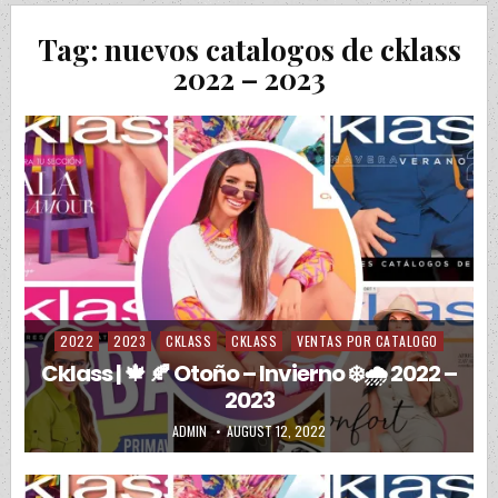
Tag:
nuevos catalogos de cklass
2022 – 2023
2022
2023
CKLASS
CKLASS
VENTAS POR CATALOGO
Posted in
Cklass | 🍁 🍂 Otoño – Invierno ❄️🌧️ 2022 –
2023
AUTHOR:
PUBLISHED DATE:
ADMIN
AUGUST 12, 2022