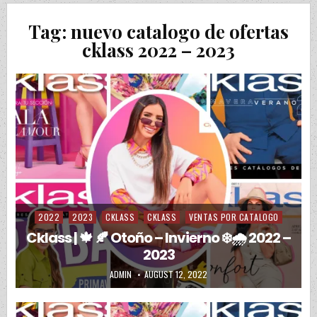
Tag:
nuevo catalogo de ofertas
cklass 2022 – 2023
2022
2023
CKLASS
CKLASS
VENTAS POR CATALOGO
Posted in
Cklass | 🍁 🍂 Otoño – Invierno ❄️🌧️ 2022 –
2023
AUTHOR:
PUBLISHED DATE:
ADMIN
AUGUST 12, 2022