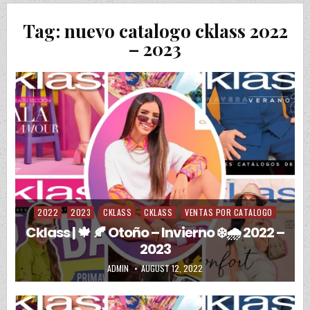
Tag:
nuevo catalogo cklass 2022
– 2023
2022
2023
CKLASS
CKLASS
VENTAS POR CATALOGO
Posted in
Cklass | 🍁 🍂 Otoño – Invierno ❄️🌧️ 2022 –
2023
AUTHOR:
PUBLISHED DATE:
ADMIN
AUGUST 12, 2022