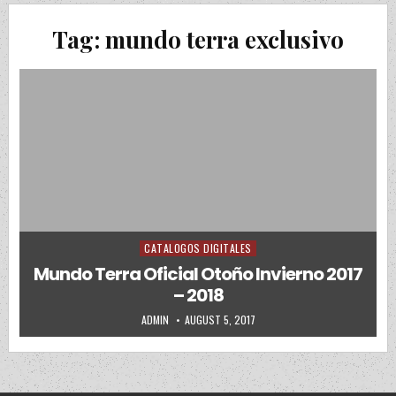
Tag:
mundo terra exclusivo
CATALOGOS DIGITALES
Posted in
Mundo Terra Oficial Otoño Invierno 2017
– 2018
AUTHOR:
PUBLISHED DATE:
ADMIN
AUGUST 5, 2017