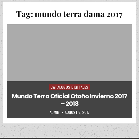
Tag:
mundo terra dama 2017
CATALOGOS DIGITALES
Posted in
Mundo Terra Oficial Otoño Invierno 2017
– 2018
AUTHOR:
PUBLISHED DATE:
ADMIN
AUGUST 5, 2017