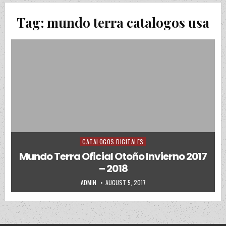
Tag:
mundo terra catalogos usa
CATALOGOS DIGITALES
Posted in
Mundo Terra Oficial Otoño Invierno 2017
– 2018
AUTHOR:
PUBLISHED DATE:
ADMIN
AUGUST 5, 2017