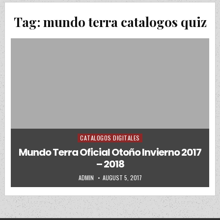
Tag:
mundo terra catalogos quiz
CATALOGOS DIGITALES
Posted in
Mundo Terra Oficial Otoño Invierno 2017
– 2018
AUTHOR:
PUBLISHED DATE:
ADMIN
AUGUST 5, 2017