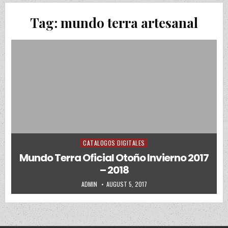
Tag:
mundo terra artesanal
CATALOGOS DIGITALES
Posted in
Mundo Terra Oficial Otoño Invierno 2017
– 2018
AUTHOR:
PUBLISHED DATE:
ADMIN
AUGUST 5, 2017