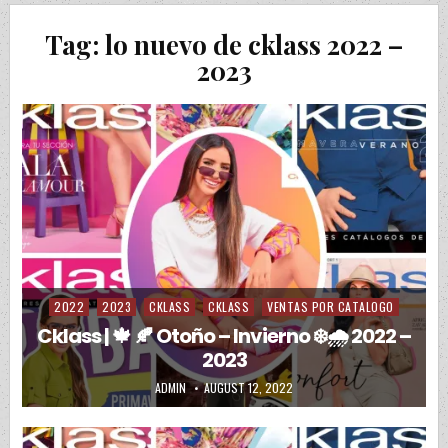
Tag:
lo nuevo de cklass 2022 –
2023
2022
2023
CKLASS
CKLASS
VENTAS POR CATALOGO
Posted in
Cklass | 🍁 🍂 Otoño – Invierno ❄️🌧️ 2022 –
2023
AUTHOR:
PUBLISHED DATE:
ADMIN
AUGUST 12, 2022