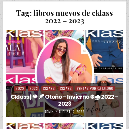
Tag:
libros nuevos de cklass
2022 – 2023
2022
2023
CKLASS
CKLASS
VENTAS POR CATALOGO
Posted in
Cklass | 🍁 🍂 Otoño – Invierno ❄️🌧️ 2022 –
2023
AUTHOR:
PUBLISHED DATE:
ADMIN
AUGUST 12, 2022