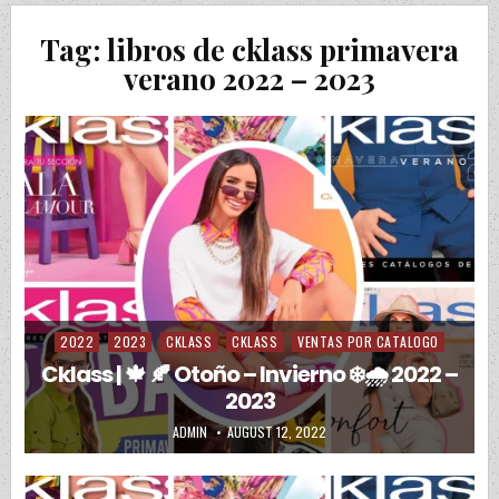
Tag:
libros de cklass primavera
verano 2022 – 2023
2022
2023
CKLASS
CKLASS
VENTAS POR CATALOGO
Posted in
Cklass | 🍁 🍂 Otoño – Invierno ❄️🌧️ 2022 –
2023
AUTHOR:
PUBLISHED DATE:
ADMIN
AUGUST 12, 2022