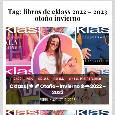
Tag:
libros de cklass 2022 – 2023
otoño invierno
2022
2023
CKLASS
CKLASS
VENTAS POR CATALOGO
Posted in
Cklass | 🍁 🍂 Otoño – Invierno ❄️🌧️ 2022 –
2023
AUTHOR:
PUBLISHED DATE:
ADMIN
AUGUST 12, 2022