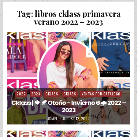
Tag:
libros cklass primavera
verano 2022 – 2023
2022
2023
CKLASS
CKLASS
VENTAS POR CATALOGO
Posted in
Cklass | 🍁 🍂 Otoño – Invierno ❄️🌧️ 2022 –
2023
AUTHOR:
PUBLISHED DATE:
ADMIN
AUGUST 12, 2022