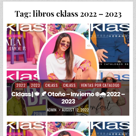
Tag:
libros cklass 2022 – 2023
2022
2023
CKLASS
CKLASS
VENTAS POR CATALOGO
Posted in
Cklass | 🍁 🍂 Otoño – Invierno ❄️🌧️ 2022 –
2023
AUTHOR:
PUBLISHED DATE:
ADMIN
AUGUST 12, 2022