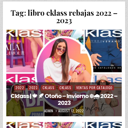
Tag:
libro cklass rebajas 2022 –
2023
2022
2023
CKLASS
CKLASS
VENTAS POR CATALOGO
Posted in
Cklass | 🍁 🍂 Otoño – Invierno ❄️🌧️ 2022 –
2023
AUTHOR:
PUBLISHED DATE:
ADMIN
AUGUST 12, 2022