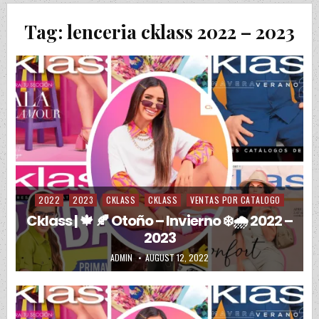
Tag:
lenceria cklass 2022 – 2023
2022
2023
CKLASS
CKLASS
VENTAS POR CATALOGO
Posted in
Cklass | 🍁 🍂 Otoño – Invierno ❄️🌧️ 2022 –
2023
AUTHOR:
PUBLISHED DATE:
ADMIN
AUGUST 12, 2022