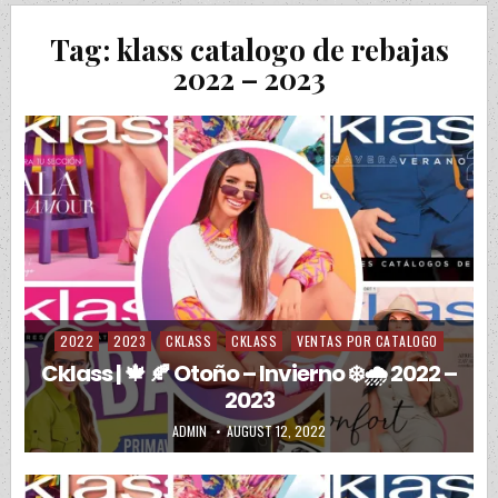
Tag:
klass catalogo de rebajas
2022 – 2023
2022
2023
CKLASS
CKLASS
VENTAS POR CATALOGO
Posted in
Cklass | 🍁 🍂 Otoño – Invierno ❄️🌧️ 2022 –
2023
AUTHOR:
PUBLISHED DATE:
ADMIN
AUGUST 12, 2022