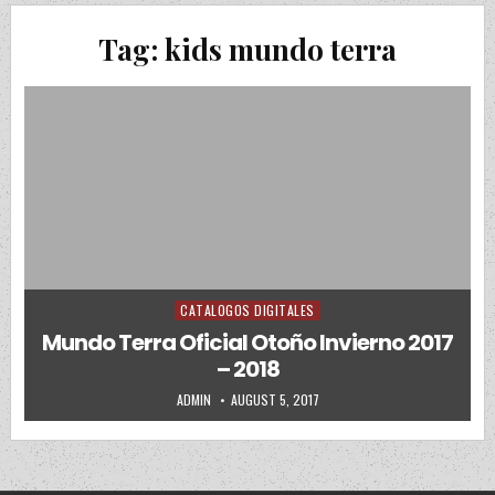
Tag:
kids mundo terra
CATALOGOS DIGITALES
Posted in
Mundo Terra Oficial Otoño Invierno 2017
– 2018
AUTHOR:
PUBLISHED DATE:
ADMIN
AUGUST 5, 2017