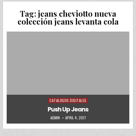
Tag:
jeans cheviotto nueva
colección jeans levanta cola
CATALOGOS DIGITALES
Posted in
Push Up Jeans
AUTHOR:
PUBLISHED DATE:
ADMIN
APRIL 4, 2017