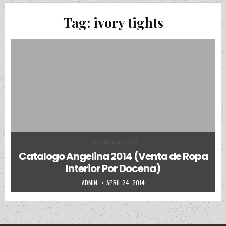
Tag:
ivory tights
Posted in
Uncategorized
Catalogo Angelina 2014 (Venta de Ropa
Interior Por Docena)
AUTHOR:
PUBLISHED DATE:
ADMIN
APRIL 24, 2014