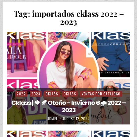
Tag:
importados cklass 2022 –
2023
2022
2023
CKLASS
CKLASS
VENTAS POR CATALOGO
Posted in
Cklass | 🍁 🍂 Otoño – Invierno ❄️🌧️ 2022 –
2023
AUTHOR:
PUBLISHED DATE:
ADMIN
AUGUST 12, 2022