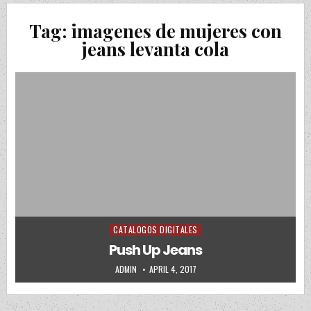
Tag:
imagenes de mujeres con
jeans levanta cola
CATALOGOS DIGITALES
Posted in
Push Up Jeans
AUTHOR:
PUBLISHED DATE:
ADMIN
APRIL 4, 2017