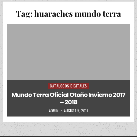
Tag:
huaraches mundo terra
CATALOGOS DIGITALES
Posted in
Mundo Terra Oficial Otoño Invierno 2017
– 2018
AUTHOR:
PUBLISHED DATE:
ADMIN
AUGUST 5, 2017