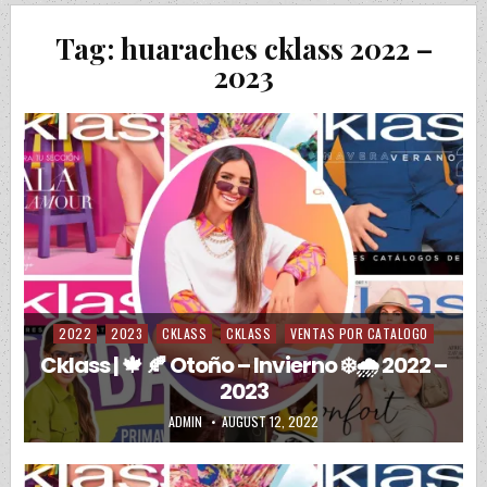
Tag:
huaraches cklass 2022 –
2023
2022
2023
CKLASS
CKLASS
VENTAS POR CATALOGO
Posted in
Cklass | 🍁 🍂 Otoño – Invierno ❄️🌧️ 2022 –
2023
AUTHOR:
PUBLISHED DATE:
ADMIN
AUGUST 12, 2022