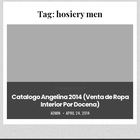
Tag:
hosiery men
Posted in
Uncategorized
Catalogo Angelina 2014 (Venta de Ropa
Interior Por Docena)
AUTHOR:
PUBLISHED DATE:
ADMIN
APRIL 24, 2014