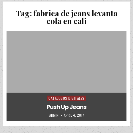
Tag:
fabrica de jeans levanta
cola en cali
CATALOGOS DIGITALES
Posted in
Push Up Jeans
AUTHOR:
PUBLISHED DATE:
ADMIN
APRIL 4, 2017