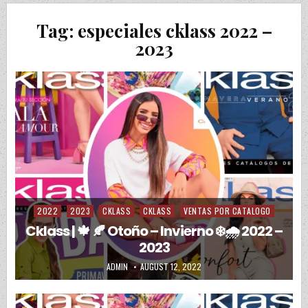
Tag:
especiales cklass 2022 –
2023
2022
2023
CKLASS
CKLASS
VENTAS POR CATALOGO
Posted in
Cklass | 🍁 🍂 Otoño – Invierno ❄️🌧️ 2022 –
2023
AUTHOR:
PUBLISHED DATE:
ADMIN
AUGUST 12, 2022