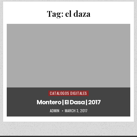
Tag:
el daza
CATALOGOS DIGITALES
Posted in
Montero | El Dasa | 2017
AUTHOR:
PUBLISHED DATE:
ADMIN
MARCH 3, 2017