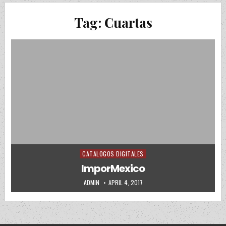
Tag:
Cuartas
CATALOGOS DIGITALES
Posted in
ImporMexico
AUTHOR:
PUBLISHED DATE:
ADMIN
APRIL 4, 2017