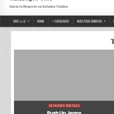
Inicia tu Negocio en Estados Unidos
ORO ⚖️🪙
HOME
+ CATALOGOS
NUESTRAS MARCAS
CATALOGOS DIGITALES
Posted in
Push Up Jeans