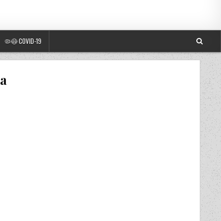
🦠😷 COVID-19
la