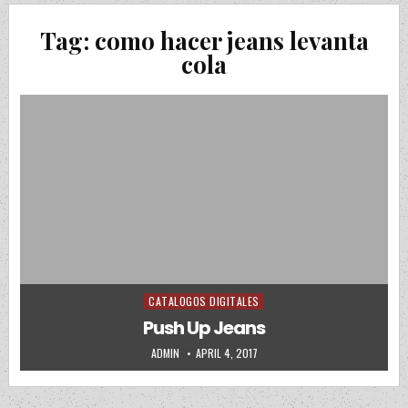
Tag:
como hacer jeans levanta
cola
CATALOGOS DIGITALES
Posted in
Push Up Jeans
AUTHOR:
PUBLISHED DATE:
ADMIN
APRIL 4, 2017