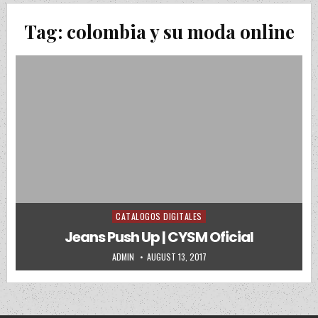
Tag:
colombia y su moda online
CATALOGOS DIGITALES
Posted in
Jeans Push Up | CYSM Oficial
AUTHOR:
PUBLISHED DATE:
ADMIN
AUGUST 13, 2017