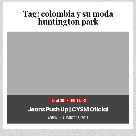
Tag:
colombia y su moda
huntington park
CATALOGOS DIGITALES
Posted in
Jeans Push Up | CYSM Oficial
AUTHOR:
PUBLISHED DATE:
ADMIN
AUGUST 13, 2017