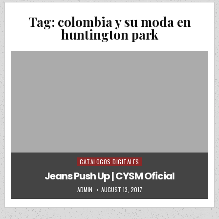
Tag:
colombia y su moda en
huntington park
CATALOGOS DIGITALES
Posted in
Jeans Push Up | CYSM Oficial
AUTHOR:
PUBLISHED DATE:
ADMIN
AUGUST 13, 2017