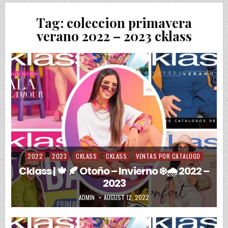
Tag:
coleccion primavera
verano 2022 – 2023 cklass
2022
2023
CKLASS
CKLASS
VENTAS POR CATALOGO
Posted in
Cklass | 🍁 🍂 Otoño – Invierno ❄️🌧️ 2022 –
2023
AUTHOR:
PUBLISHED DATE:
ADMIN
AUGUST 12, 2022