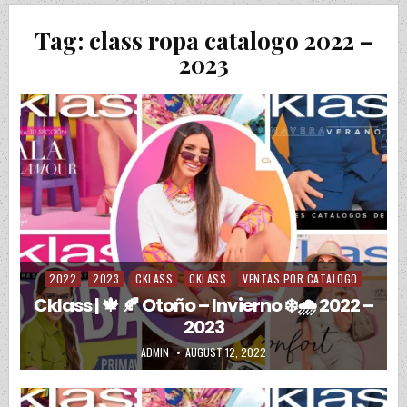
Tag:
class ropa catalogo 2022 –
2023
2022
2023
CKLASS
CKLASS
VENTAS POR CATALOGO
Posted in
Cklass | 🍁 🍂 Otoño – Invierno ❄️🌧️ 2022 –
2023
AUTHOR:
PUBLISHED DATE:
ADMIN
AUGUST 12, 2022