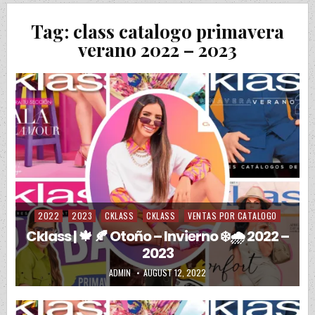
Tag:
class catalogo primavera
verano 2022 – 2023
2022
2023
CKLASS
CKLASS
VENTAS POR CATALOGO
Posted in
Cklass | 🍁 🍂 Otoño – Invierno ❄️🌧️ 2022 –
2023
AUTHOR:
PUBLISHED DATE:
ADMIN
AUGUST 12, 2022