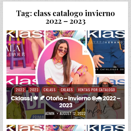
Tag:
class catalogo invierno
2022 – 2023
2022
2023
CKLASS
CKLASS
VENTAS POR CATALOGO
Posted in
Cklass | 🍁 🍂 Otoño – Invierno ❄️🌧️ 2022 –
2023
AUTHOR:
PUBLISHED DATE:
ADMIN
AUGUST 12, 2022