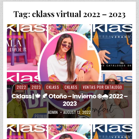
Tag:
cklass virtual 2022 – 2023
2022
2023
CKLASS
CKLASS
VENTAS POR CATALOGO
Posted in
Cklass | 🍁 🍂 Otoño – Invierno ❄️🌧️ 2022 –
2023
AUTHOR:
PUBLISHED DATE:
ADMIN
AUGUST 12, 2022