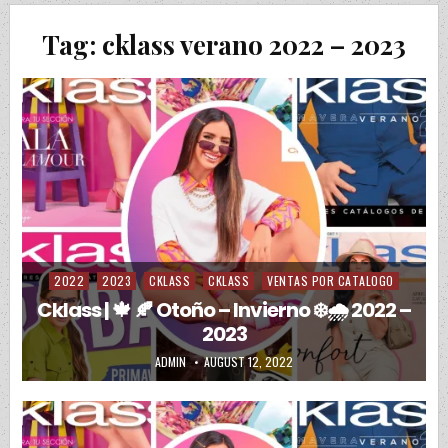
Tag:
cklass verano 2022 – 2023
2022
2023
CKLASS
CKLASS
VENTAS POR CATALOGO
Posted in
Cklass | 🍁 🍂 Otoño – Invierno ❄️🌧️ 2022 –
2023
AUTHOR:
PUBLISHED DATE:
ADMIN
AUGUST 12, 2022