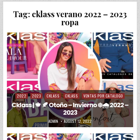
Tag:
cklass verano 2022 – 2023
ropa
2022
2023
CKLASS
CKLASS
VENTAS POR CATALOGO
Posted in
Cklass | 🍁 🍂 Otoño – Invierno ❄️🌧️ 2022 –
2023
AUTHOR:
PUBLISHED DATE:
ADMIN
AUGUST 12, 2022