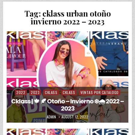
Tag:
cklass urban otoño
invierno 2022 – 2023
2022
2023
CKLASS
CKLASS
VENTAS POR CATALOGO
Posted in
Cklass | 🍁 🍂 Otoño – Invierno ❄️🌧️ 2022 –
2023
AUTHOR:
PUBLISHED DATE:
ADMIN
AUGUST 12, 2022