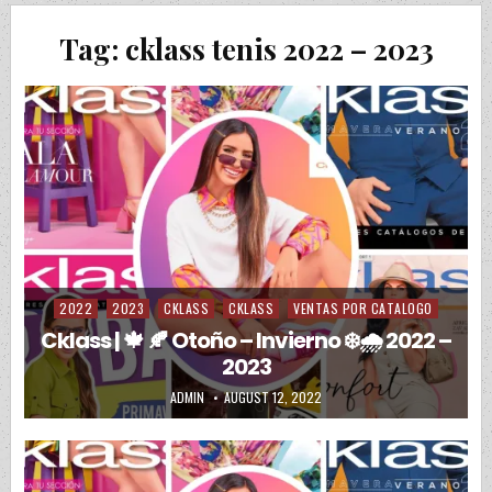
Tag:
cklass tenis 2022 – 2023
2022
2023
CKLASS
CKLASS
VENTAS POR CATALOGO
Posted in
Cklass | 🍁 🍂 Otoño – Invierno ❄️🌧️ 2022 –
2023
AUTHOR:
PUBLISHED DATE:
ADMIN
AUGUST 12, 2022