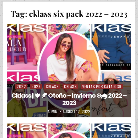
Tag:
cklass six pack 2022 – 2023
2022
2023
CKLASS
CKLASS
VENTAS POR CATALOGO
Posted in
Cklass | 🍁 🍂 Otoño – Invierno ❄️🌧️ 2022 –
2023
AUTHOR:
PUBLISHED DATE:
ADMIN
AUGUST 12, 2022