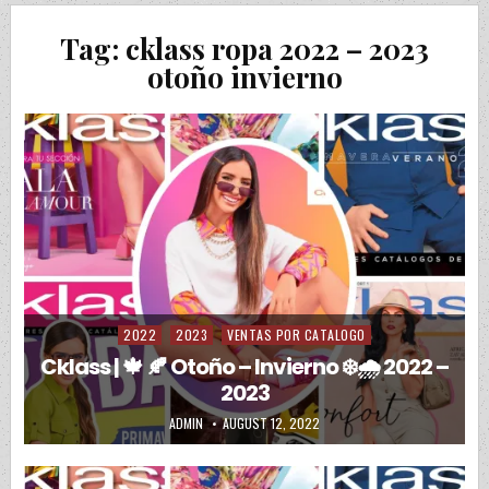
Tag:
cklass ropa 2022 – 2023
otoño invierno
2022
2023
VENTAS POR CATALOGO
Posted in
Cklass | 🍁 🍂 Otoño – Invierno ❄️🌧️ 2022 –
2023
AUTHOR:
PUBLISHED DATE:
ADMIN
AUGUST 12, 2022