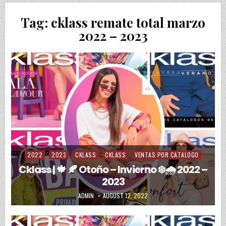
Tag:
cklass remate total marzo
2022 – 2023
2022
2023
CKLASS
CKLASS
VENTAS POR CATALOGO
Posted in
Cklass | 🍁 🍂 Otoño – Invierno ❄️🌧️ 2022 –
2023
AUTHOR:
PUBLISHED DATE:
ADMIN
AUGUST 12, 2022