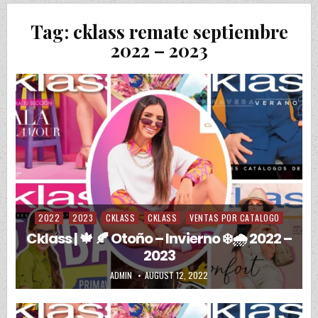
Tag:
cklass remate septiembre
2022 – 2023
2022
2023
CKLASS
CKLASS
VENTAS POR CATALOGO
Posted in
Cklass | 🍁 🍂 Otoño – Invierno ❄️🌧️ 2022 –
2023
AUTHOR:
PUBLISHED DATE:
ADMIN
AUGUST 12, 2022