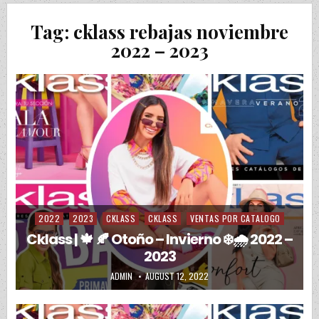
Tag:
cklass rebajas noviembre
2022 – 2023
2022
2023
CKLASS
CKLASS
VENTAS POR CATALOGO
Posted in
Cklass | 🍁 🍂 Otoño – Invierno ❄️🌧️ 2022 –
2023
AUTHOR:
PUBLISHED DATE:
ADMIN
AUGUST 12, 2022