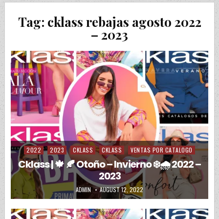
Tag:
cklass rebajas agosto 2022
– 2023
2022
2023
CKLASS
CKLASS
VENTAS POR CATALOGO
Posted in
Cklass | 🍁 🍂 Otoño – Invierno ❄️🌧️ 2022 –
2023
AUTHOR:
PUBLISHED DATE:
ADMIN
AUGUST 12, 2022